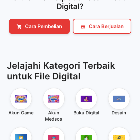
Digital?
Cara Pembelian
Cara Berjualan
shopping_cart
store
Jelajahi Kategori Terbaik
untuk File Digital
Akun Game
Akun
Buku Digital
Desain
Medsos