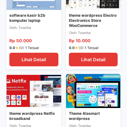
>
>
software kasir b2b
theme wordpress Electro
komputer laptop
Electronics Store
WooCommerce
Oleh: Toserba
Oleh: Toserba
Rp 50.000
Rp 10.000
★
★
0.0
(0)
|
1 Terjual
0.0
(0)
|
1 Terjual
Lihat Detail
Lihat Detail
>
theme wordpress Netfix
Theme Alasmart
broadband
wordpress
Oleh: Toserba
Oleh: Toserba