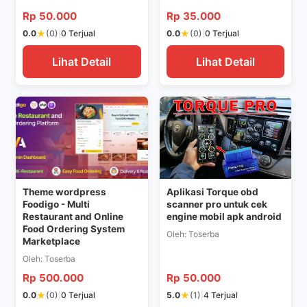
Rp 50.000
Rp 35.000
★
★
0.0
(0)
|
0 Terjual
0.0
(0)
|
0 Terjual
Lihat Detail
Lihat Detail
>
>
Theme wordpress
Aplikasi Torque obd
Foodigo - Multi
scanner pro untuk cek
Restaurant and Online
engine mobil apk android
Food Ordering System
Oleh: Toserba
Marketplace
Oleh: Toserba
Rp 500.000
Rp 50.000
★
★
0.0
(0)
|
0 Terjual
5.0
(1)
|
4 Terjual